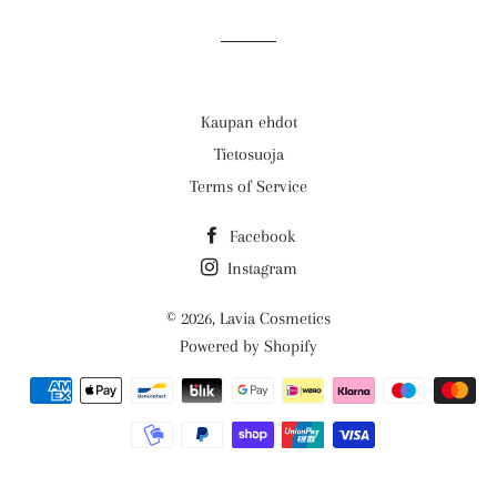
Facebook
Twitter
Pinterest
Kaupan ehdot
Tietosuoja
Terms of Service
Facebook
Instagram
© 2026,
Lavia Cosmetics
Powered by Shopify
Maksuvaihtoehdot