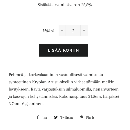
Sisältää arvonlisäveron 25,5%.
Määrä
−
+
LISÄÄ KORIIN
Pehmeä ja korkealaatuinen vastuullisesti valmistettu
synteettinen Kryolan Artist -sivellin virheettömään meikin
levitykseen. Käytä varjostuksiin silmäluomilla, nenänvarteen
ja kasvojen kehystämiseksi. Kokonaispituus 21.5cm, harjakset
3.7cm. Vegaaninen.
Jaa
Share
Twiittaa
Tweet
Pin it
Pin
on
on
on