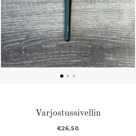
Varjostussivellin
Regular
Sale
€26,50
price
price