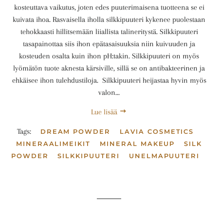
kosteuttava vaikutus, joten edes puuterimaisena tuotteena se ei
kuivata ihoa. Rasvaisella iholla silkkipuuteri kykenee puolestaan
tehokkaasti hillitsemään liiallista talineritystä. Silkkipuuteri
tasapainottaa siis ihon epätasaisuuksia niin kuivuuden ja
kosteuden osalta kuin ihon pH:takin. Silkkipuuteri on myös
lyömätön tuote aknesta kärsiville, sillä se on antibakteerinen ja
ehkäisee ihon tulehdustiloja. Silkkipuuteri heijastaa hyvin myös
valon...
Lue lisää
Tags:
DREAM POWDER
LAVIA COSMETICS
MINERAALIMEIKIT
MINERAL MAKEUP
SILK
POWDER
SILKKIPUUTERI
UNELMAPUUTERI