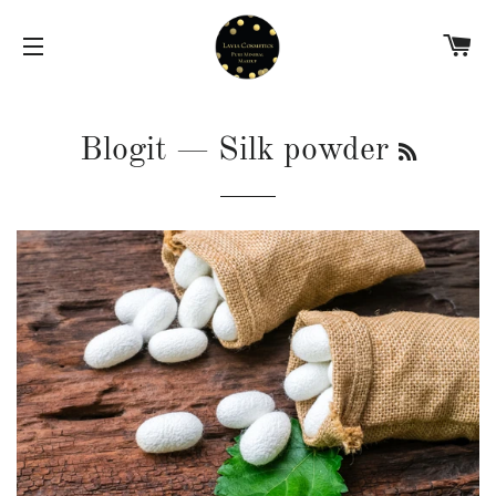
O
SITE NAVIGATION
RSS
Blogit
— Silk powder