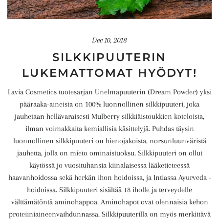
Dec 10, 2018
SILKKIPUUTERIN
LUKEMATTOMAT HYÖDYT!
Lavia Cosmetics tuotesarjan Unelmapuuterin (Dream Powder) yksi
pääraaka-aineista on 100% luonnollinen silkkipuuteri, joka
jauhetaan hellävaraisesti Mulberry silkkiäistoukkien koteloista,
ilman voimakkaita kemiallisia käsittelyjä. Puhdas täysin
luonnollinen silkkipuuteri on hienojakoista, norsunluunväristä
jauhetta, jolla on mieto ominaistuoksu. Silkkipuuteri on ollut
käytössä jo vuosituhansia kiinalaisessa lääketieteessä
haavanhoidossa sekä herkän ihon hoidoissa, ja Intiassa Ayurveda -
hoidoissa. Silkkipuuteri sisältää 18 iholle ja terveydelle
välttämätöntä aminohappoa. Aminohapot ovat olennaisia kehon
proteiiniaineenvaihdunnassa. Silkkipuuterilla on myös merkittävä