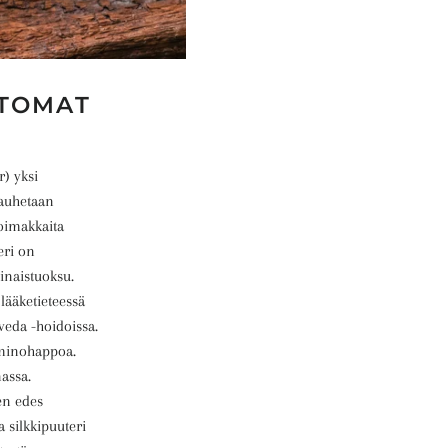
TTOMAT
) yksi
jauhetaan
voimakkaita
eri on
inaistuoksu.
 lääketieteessä
veda -hoidoissa.
 aminohappoa.
assa.
en edes
a silkkipuuteri