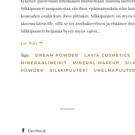
kykenee puolestaan tehokkaasti hillitsemään liiallista talineri
Silkkipuuteri tasapainottaa siis ihon epätasaisuuksia niin ku
kosteuden osalta kuin ihon pH:takin. Silkkipuuteri on myös
aknesta kärsiville, sillä se on antibakteerinen ja ehkäisee iho
Silkkipuuteri heijastaa hyvin myös valon...
Lue lisää
Tags:
DREAM POWDER
LAVIA COSMETICS
MINERAALIMEIKIT
MINERAL MAKEUP
SIL
POWDER
SILKKIPUUTERI
UNELMAPUUTER
Facebook