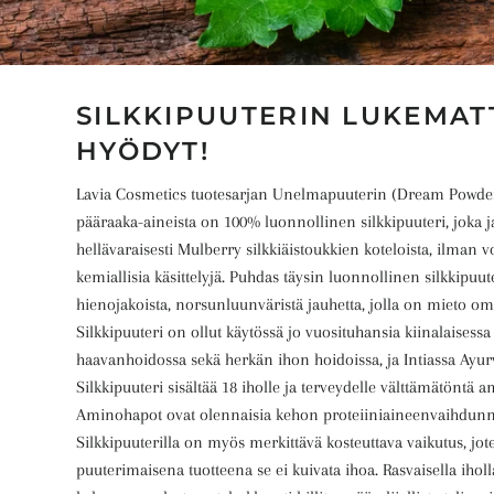
SILKKIPUUTERIN LUKEMA
HYÖDYT!
Lavia Cosmetics tuotesarjan Unelmapuuterin (Dream Powder
pääraaka-aineista on 100% luonnollinen silkkipuuteri, joka 
hellävaraisesti Mulberry silkkiäistoukkien koteloista, ilman 
kemiallisia käsittelyjä. Puhdas täysin luonnollinen silkkipuut
hienojakoista, norsunluunväristä jauhetta, jolla on mieto om
Silkkipuuteri on ollut käytössä jo vuosituhansia kiinalaisessa
haavanhoidossa sekä herkän ihon hoidoissa, ja Intiassa Ayur
Silkkipuuteri sisältää 18 iholle ja terveydelle välttämätöntä
Aminohapot ovat olennaisia kehon proteiiniaineenvaihdunn
Silkkipuuterilla on myös merkittävä kosteuttava vaikutus, jot
puuterimaisena tuotteena se ei kuivata ihoa. Rasvaisella iholl