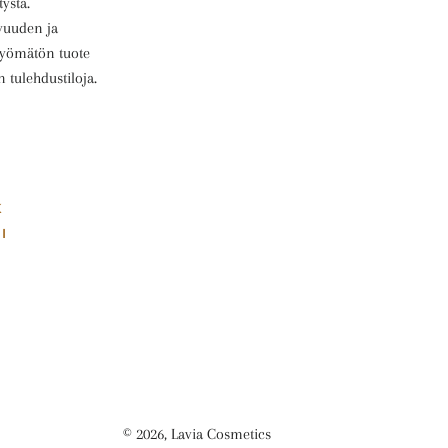
tystä.
ivuuden ja
 lyömätön tuote
n tulehdustiloja.
K
I
© 2026,
Lavia Cosmetics